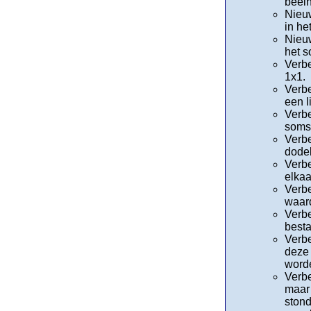
beei
Nieuw
in h
Nieuw
het s
Verbe
1x1.
Verbe
een li
Verbe
soms
Verbe
dodel
Verbe
elka
Verbe
waard
Verbe
besta
Verbe
deze 
word
Verbe
maar 
stond