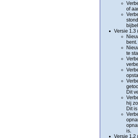
Verbe
of aa
Verbe
stond
bijb
Versie 1.3
Nieuw
bent. 
Nieuw
te st
Verbe
verbe
Verbe
opsta
Verbe
getoo
Dit v
Verbe
hij z
Dit i
Verbe
opnam
opnam
is.
Versie 1.2