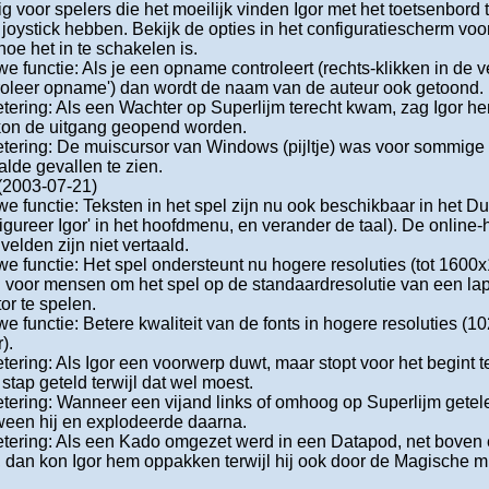
g voor spelers die het moeilijk vinden Igor met het toetsenbord 
joystick hebben. Bekijk de opties in het configuratiescherm voo
hoe het in te schakelen is.
e functie: Als je een opname controleert (rechts-klikken in de v
roleer opname') dan wordt de naam van de auteur ook getoond.
tering: Als een Wachter op Superlijm terecht kwam, zag Igor he
kon de uitgang geopend worden.
tering: De muiscursor van Windows (pijltje) was voor sommige 
lde gevallen te zien.
 (2003-07-21)
e functie: Teksten in het spel zijn nu ook beschikbaar in het Dui
igureer Igor' in het hoofdmenu, en verander de taal). De online-
velden zijn niet vertaald.
e functie: Het spel ondersteunt nu hogere resoluties (tot 1600
g voor mensen om het spel op de standaardresolutie van een la
or te spelen.
e functie: Betere kwaliteit van de fonts in hogere resoluties (
).
tering: Als Igor een voorwerp duwt, maar stopt voor het begint
stap geteld terwijl dat wel moest.
tering: Wanneer een vijand links of omhoog op Superlijm getel
een hij en explodeerde daarna.
tering: Als een Kado omgezet werd in een Datapod, net boven
 dan kon Igor hem oppakken terwijl hij ook door de Magische 
.