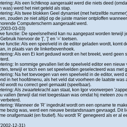
tering: Als een lichtknop aangeraakt werd die niets deed (omdat h
n was) werd het niet geteld als stap.
tering: Als twee blokken Geel dynamiet (met hetzelfde nummer) 
en, zouden ze niet altijd op de juiste manier ontploffen wanneer
ehorende Computerscherm aangeraakt werd.
 (2003-03-03)
e functie: De speelsnelheid kan nu aangepast worden terwijl j
Gebruik hiervoor de '[', ']' en '=' toetsen.
e functie: Als een speelveld in de editor geladen wordt, komt d
aan, in plaats van de linkerbovenhoek.
tering: Als een Ei kort geduwd wordt en het breekt, werd geen st
terd.
tering: In sommige gevallen liet de speelveld editor een nieuw v
rten, terwijl er toch een set speelvelden geselecteerd was met
tering: Na het toevoegen van een speelveld in de editor, werd 
nd in het hoofdmenu, als het veld dat voorheen de laatste was 
eld wordt nu correct geel gemaakt (speelbaar).
tering: Als zwaartekracht aan staat, kon Igor voorwerpen 'zappe
ou vallen (terwijl dat niet toegestaan was omdat hij meteen zou 
s verbeterd.
tering: Wanneer de 'R' ingedrukt wordt om een opname te maken
e bezig was, werd een nieuwe bestandsnaam gevraagd. Dit lie
e onafgemaakt (en foutief). Nu wordt 'R' genegeerd als er al
 (2002-12-31)