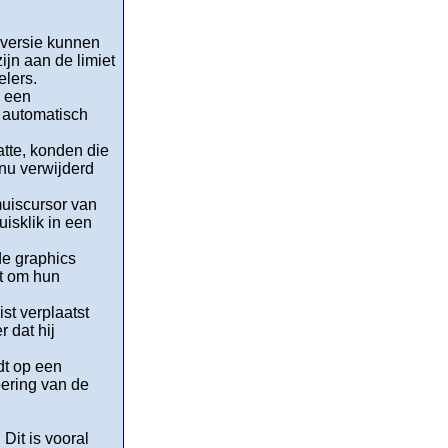
 versie kunnen
jn aan de limiet
elers.
l een
e automatisch
atte, konden die
nu verwijderd
muiscursor van
isklik in een
de graphics
it om hun
ist verplaatst
 dat hij
dt op een
oering van de
Dit is vooral