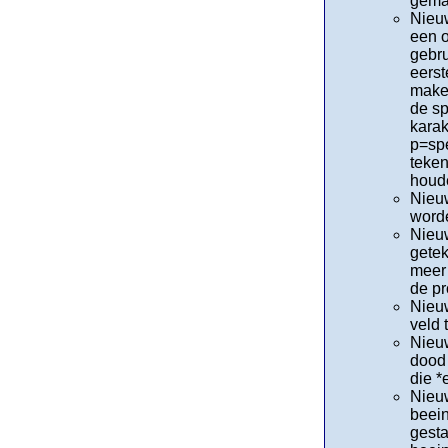
gemaa
Nieuw
een o
gebru
eerst
maken
de sp
karak
p=sp
teken
houd
Nieuw
worde
Nieuw
getek
meer 
de pr
Nieuw
veld 
Nieuw
dood 
die *
Nieuw
beein
gesta