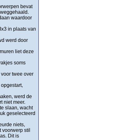
oorwerpen bevat
n weggehaald.
edaan waardoor
 3x3 in plaats van
uwd werd door
muren liet deze
 vakjes soms
 voor twee over
opgestart,
 maken, werd de
t niet meer.
te slaan, wacht
luk geselecteerd
eurde niets,
 voorwerp stil
s. Dit is