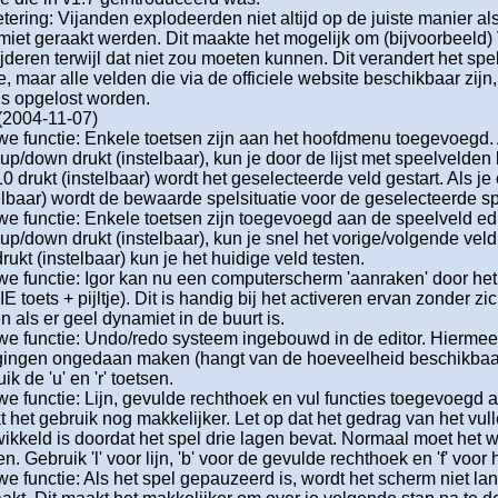
tering: Vijanden explodeerden niet altijd op de juiste manier al
iet geraakt werden. Dit maakte het mogelijk om (bijvoorbeeld) 
jderen terwijl dat niet zou moeten kunnen. Dit verandert het sp
e, maar alle velden die via de officiele website beschikbaar zij
s opgelost worden.
 (2004-11-07)
e functie: Enkele toetsen zijn aan het hoofdmenu toegevoegd. 
p/down drukt (instelbaar), kun je door de lijst met speelvelden 
0 drukt (instelbaar) wordt het geselecteerde veld gestart. Als je
elbaar) wordt de bewaarde spelsituatie voor de geselecteerde s
e functie: Enkele toetsen zijn toegevoegd aan de speelveld edit
p/down drukt (instelbaar), kun je snel het vorige/volgende veld 
rukt (instelbaar) kun je het huidige veld testen.
e functie: Igor kan nu een computerscherm 'aanraken' door het
E toets + pijltje). Dit is handig bij het activeren ervan zonder zic
n als er geel dynamiet in de buurt is.
e functie: Undo/redo systeem ingebouwd in de editor. Hiermee 
igingen ongedaan maken (hangt van de hoeveelheid beschikbaa
ik de 'u' en 'r' toetsen.
e functie: Lijn, gevulde rechthoek en vul functies toegevoegd aa
 het gebruik nog makkelijker. Let op dat het gedrag van het vul
ikkeld is doordat het spel drie lagen bevat. Normaal moet het wel
n. Gebruik 'l' voor lijn, 'b' voor de gevulde rechthoek en 'f' voor 
e functie: Als het spel gepauzeerd is, wordt het scherm niet la