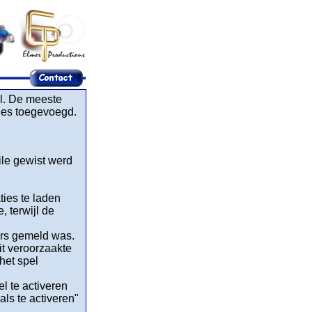
el. De meeste
ties toegevoegd.
ile gewist werd
ies te laden
, terwijl de
ers gemeld was.
it veroorzaakte
het spel
l te activeren
ls te activeren"