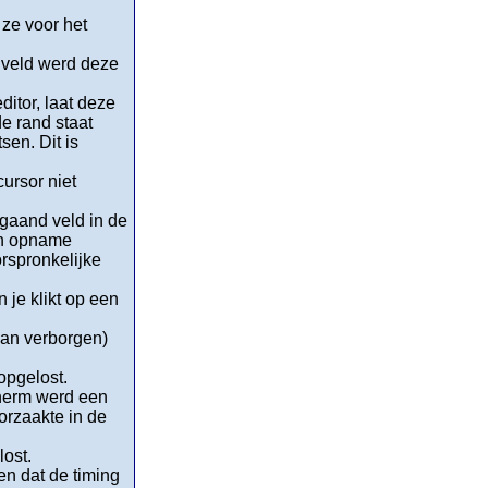
 ze voor het
n veld werd deze
.
ditor, laat deze
de rand staat
sen. Dit is
cursor niet
rgaand veld in de
een opname
rspronkelijke
 je klikt op een
van verborgen)
opgelost.
cherm werd een
orzaakte in de
ost.
en dat de timing