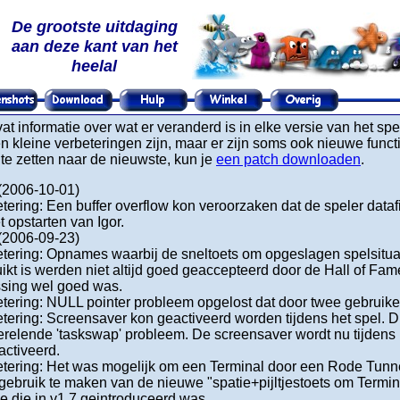
De grootste uitdaging
aan deze kant van het
heelal
t informatie over wat er veranderd is in elke versie van het sp
en kleine verbeteringen zijn, maar er zijn soms ook nieuwe func
te zetten naar de nieuwste, kun je
een patch downloaden
.
 (2006-10-01)
tering: Een buffer overflow kon veroorzaken dat de speler dataf
et opstarten van Igor.
 (2006-09-23)
tering: Opnames waarbij de sneltoets om opgeslagen spelsituat
ikt is werden niet altijd goed geaccepteerd door de Hall of Fame
ssing wel goed was.
tering: NULL pointer probleem opgelost dat door twee gebruik
tering: Screensaver kon geactiveerd worden tijdens het spel. D
erelende 'taskswap' probleem. De screensaver wordt nu tijdens 
ctiveerd.
tering: Het was mogelijk om een Terminal door een Rode Tunne
gebruik te maken van de nieuwe "spatie+pijltjestoets om Termina
ie die in v1.7 geintroduceerd was.