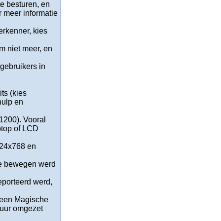
te besturen, en
r meer informatie
erkenner, kies
m niet meer, en
gebruikers in
ts (kies
hulp en
x1200). Vooral
ptop of LCD
1024x768 en
 te bewegen werd
eporteerd werd,
 een Magische
muur omgezet