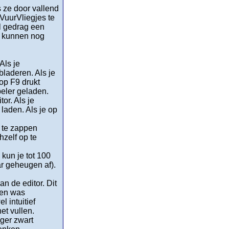
s ze door vallend
VuurVliegjes te
el gedrag een
n, kunnen nog
Als je
bladeren. Als je
 op F9 drukt
peler geladen.
or. Als je
laden. Als je op
 te zappen
hzelf op te
kun je tot 100
r geheugen af).
n de editor. Dit
len was
 intuitief
het vullen.
nger zwart