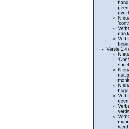
handi
geen 
over 
Nieuw
'cont
Verbe
dan 
Verbe
bepaa
Versie 1.4
Nieuw
'Conf
speel
Nieuw
nutti
monit
Nieuw
hoger
Verbe
geen 
Verbe
verdw
Verbe
muur,
werd