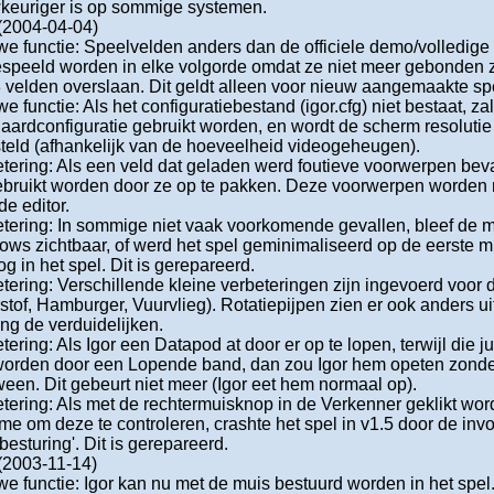
keuriger is op sommige systemen.
 (2004-04-04)
e functie: Speelvelden anders dan de officiele demo/volledige
speeld worden in elke volgorde omdat ze niet meer gebonden zi
 velden overslaan. Dit geldt alleen voor nieuw aangemaakte sp
e functie: Als het configuratiebestand (igor.cfg) niet bestaat, za
aardconfiguratie gebruikt worden, en wordt de scherm resoluti
teld (afhankelijk van de hoeveelheid videogeheugen).
tering: Als een veld dat geladen werd foutieve voorwerpen bev
bruikt worden door ze op te pakken. Deze voorwerpen worden 
de editor.
tering: In sommige niet vaak voorkomende gevallen, bleef de 
ws zichtbaar, of werd het spel geminimaliseerd op de eerste mu
og in het spel. Dit is gerepareerd.
tering: Verschillende kleine verbeteringen zijn ingevoerd voor 
stof, Hamburger, Vuurvlieg). Rotatiepijpen zien er ook anders u
ng de verduidelijken.
tering: Als Igor een Datapod at door er op te lopen, terwijl die ju
orden door een Lopende band, dan zou Igor hem opeten zonder
een. Dit gebeurt niet meer (Igor eet hem normaal op).
tering: Als met de rechtermuisknop in de Verkenner geklikt wor
e om deze te controleren, crashte het spel in v1.5 door de inv
besturing'. Dit is gerepareerd.
 (2003-11-14)
e functie: Igor kan nu met de muis bestuurd worden in het spel. 