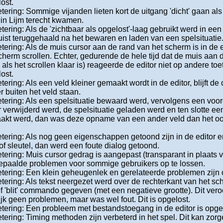
ost.
tering: Sommige vijanden lieten kort de uitgang 'dicht' gaan als
 in Lijm terecht kwamen.
tering: Als de 'zichtbaar als opgelost'-laag gebruikt werd in ee
juist teruggehaald na het bewaren en laden van een spelsituatie
tering: Als de muis cursor aan de rand van het scherm is in de e
cherm scrollen. Echter, gedurende de hele tijd dat de muis aan 
s als het scrollen klaar is) reageerde de editor niet op andere toet
ost.
tering: Als een veld kleiner gemaakt wordt in de editor, blijft de 
r buiten het veld staan.
tering: Als een spelsituatie bewaard werd, vervolgens een voo
r verwijderd werd, de spelsituatie geladen werd en ten slotte 
akt werd, dan was deze opname van een ander veld dan het oo
tering: Als nog geen eigenschappen getoond zijn in de editor en
of sleutel, dan werd een foute dialog getoond.
tering: Muis cursor gedrag is aangepast (transparant in plaats 
epaalde problemen voor sommige gebruikers op te lossen.
tering: Een klein geheugenlek en gerelateerde problemen zijn 
tering: Als tekst neergezet werd over de rechterkant van het s
ef 'blit' commando gegeven (met een negatieve grootte). Dit vero
ijk geen problemen, maar was wel fout. Dit is opgelost.
tering: Een probleem met bestandstoegang in de editor is opgel
tering: Timing methoden zijn verbeterd in het spel. Dit kan zorg