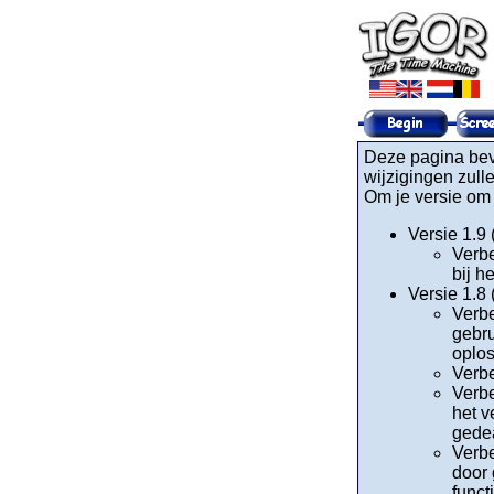
Deze pagina beva
wijzigingen zull
Om je versie om 
Versie 1.9
Verbe
bij h
Versie 1.8
Verbe
gebru
oplo
Verbe
Verbe
het v
gedea
Verbe
door 
funct