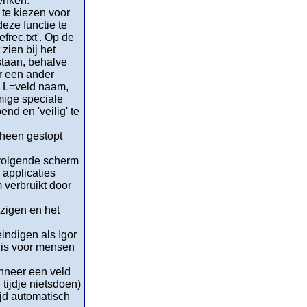
enken.
 te kiezen voor
ze functie te
frec.txt'. Op de
zien bij het
staan, behalve
r een ander
, L=veld naam,
mige speciale
d en 'veilig' te
rheen gestopt
 volgende scherm
applicaties
 verbruikt door
zigen en het
indigen als Igor
t is voor mensen
nneer een veld
tijdje nietsdoen)
ijd automatisch