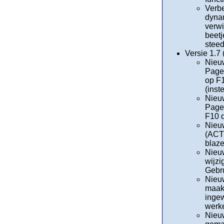
Verbe
dynam
verwi
beetj
steed
Versie 1.7
Nieuw
Pageu
op F1
(inst
Nieuw
Pageu
F10 d
Nieuw
(ACTI
blaze
Nieuw
wijz
Gebru
Nieuw
maakt
ingew
werke
Nieuw