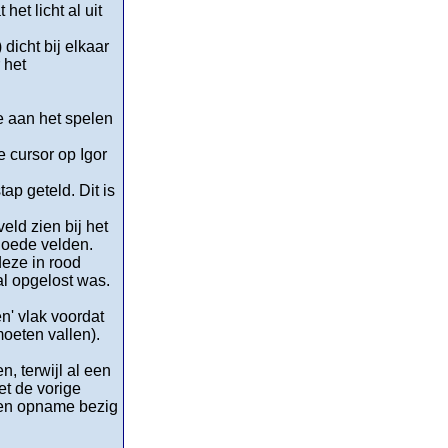
et licht al uit
dicht bij elkaar
 het
e aan het spelen
e cursor op Igor
ap geteld. Dit is
eld zien bij het
 goede velden.
deze in rood
al opgelost was.
n' vlak voordat
moeten vallen).
, terwijl al een
t de vorige
 een opname bezig