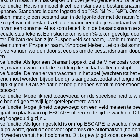
kt. Dit maakt het makkelijker om over je volgende stap na te d
e functie: Het is nu mogelijk zelf een standaard bestandsnaam
pname. Standaard is deze ingesteld op "%S-%l-%L-%P"). Om de
iken, maak je een bestand aan in de Igor-folder met de naam 'de
e regel van dit bestand zet je de naam neer die je standaard wilt 
 van een opname. Alles komt letterlijk in de bestandsnaam te 
eciale stuurtekens. Een stuurteken is een %-teken gevolgd doo
ter. Dit karakter kan zijn: S=speelveld set naam, l=veld nummer
eler nummer, P=speler naam, %=procent-teken. Let op dat som
s vervangen worden door streepjes om de bestandsnaam kloppen
en.
e functie: Als Igor een Diamant oppakt, zal de Mixer zoals voo
n, maar nu wordt ook de Pudding die hij laat vallen gestopt.
e functie: De manier van wachten in het spel (wachten tot het
end moet worden bijvoorbeeld) is aangepast zodat achtergrond 
tijd krijgen. Of als ze dat niet nodig hebben wordt minder stroom
ocessor.
e functie: Mogelijkheid toegevoegd om de speelsnelheid te wij
te beeindigen terwijl Igor geteleporteerd wordt.
e functie: Mogelijkheid toegevoegd om een veld meteen te bee
gaat, in plaats van op ESCAPE of een korte tijd te wachten. Di
erg* ongeduldig zijn...
e functie: Als Igor ingesteld is om 'op ESCAPE te wachten' wa
digd wordt, goldt dit ook voor opnames die automatisch (na een 
rt werden vanuit het hoofdmenu. Dit is gewijzigd zodat deze alt