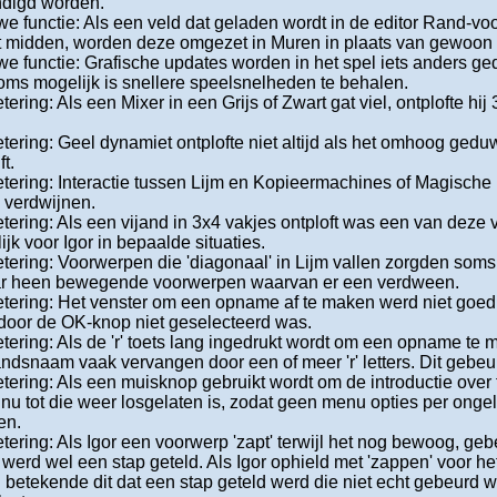
ndigd worden.
e functie: Als een veld dat geladen wordt in de editor Rand-v
et midden, worden deze omgezet in Muren in plaats van gewoo
e functie: Grafische updates worden in het spel iets anders g
oms mogelijk is snellere speelsnelheden te behalen.
tering: Als een Mixer in een Grijs of Zwart gat viel, ontplofte hij
tering: Geel dynamiet ontplofte niet altijd als het omhoog ged
ft.
tering: Interactie tussen Lijm en Kopieermachines of Magische 
 verdwijnen.
tering: Als een vijand in 3x4 vakjes ontploft was een van deze
ijk voor Igor in bepaalde situaties.
tering: Voorwerpen die 'diagonaal' in Lijm vallen zorgden soms
ar heen bewegende voorwerpen waarvan er een verdween.
tering: Het venster om een opname af te maken werd niet goed 
oor de OK-knop niet geselecteerd was.
tering: Als de 'r' toets lang ingedrukt wordt om een opname te
ndsnaam vaak vervangen door een of meer 'r' letters. Dit gebeur
tering: Als een muisknop gebruikt wordt om de introductie over 
nu tot die weer losgelaten is, zodat geen menu opties per onge
en.
tering: Als Igor een voorwerp 'zapt' terwijl het nog bewoog, geb
werd wel een stap geteld. Als Igor ophield met 'zappen' voor het
 betekende dit dat een stap geteld werd die niet echt gebeurd wa