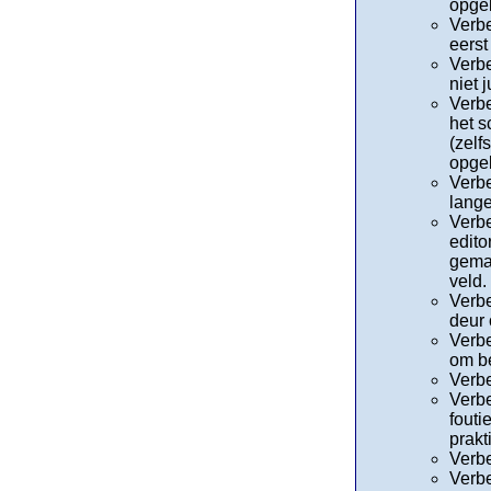
opgel
Verbe
eerst
Verbe
niet 
Verbe
het s
(zelf
opgel
Verbe
lange
Verbe
edito
gema
veld.
Verbe
deur 
Verbe
om b
Verbe
Verbe
fouti
prakt
Verbe
Verbe