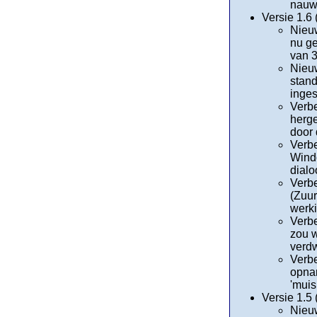
nauw
Versie 1.6
Nieuw
nu ge
van 3
Nieuw
stand
inges
Verbe
herge
door 
Verbe
Windo
dialo
Verbe
(Zuur
werki
Verbe
zou w
verdw
Verbe
opnam
'muis
Versie 1.5
Nieuw