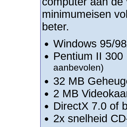
computer aan de 
minimumeisen vold
beter.
Windows 95/9
Pentium II 30
aanbevolen)
32 MB Geheu
2 MB Videokaa
DirectX 7.0 of 
2x snelheid C