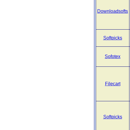
Downloadsofts
Softpicks
Sofotex
Filecart
Softpicks